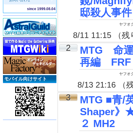
鏡/Magnif
お問い合わせ
邸殺人事件 
since 1999.08.04
ヤフオク
8/11 11:15 
2
MTG 命
再編 FR
ヤフオク
モバイル向けサイト
8/13 21:16
3
MTG ■青
Shaper
２ MH2