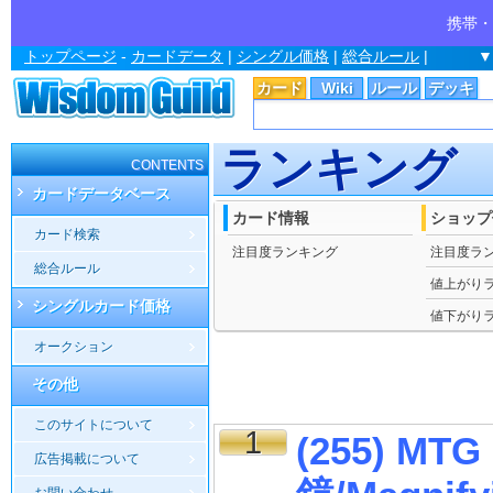
携帯・
トップページ
-
カードデータ
|
シングル価格
|
総合ルール
|
▼
カード
Wiki
ルール
デッキ
ランキング
CONTENTS
カードデータベース
カード情報
ショップ
カード検索
注目度ランキング
注目度ラ
総合ルール
値上がり
シングルカード価格
値下がり
オークション
その他
このサイトについて
1
(255) M
広告掲載について